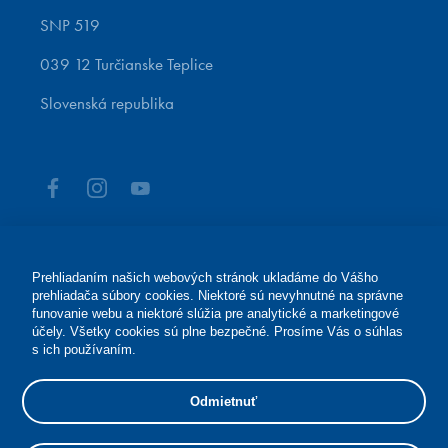
SNP 519
039 12 Turčianske Teplice
Slovenská republika
Prehliadaním našich webových stránok ukladáme do Vášho
prehliadača súbory cookies. Niektoré sú nevyhnutné na správne
Rezervácie pobytov
funovanie webu a niektoré slúžia pre analytické a marketingové
účely. Všetky cookies sú plne bezpečné. Prosíme Vás o súhlas
+421 43 4913 000
s ich používaním.
rezervacie@modernekupele.sk
Odmietnuť